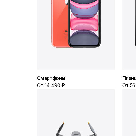
Смартфоны
План
От 14 490 ₽
От 56