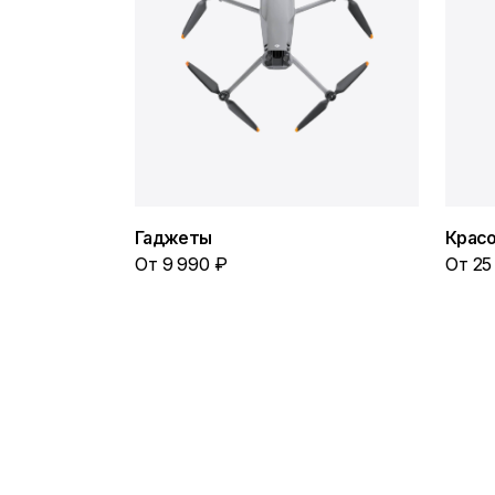
Гаджеты
Красо
От 9 990 ₽
От 25