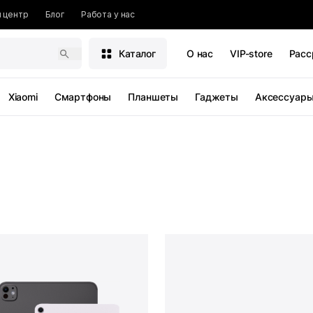
 центр
Блог
Работа у нас
Каталог
О нас
VIP-store
Расс
Xiaomi
Смартфоны
Планшеты
Гаджеты
Аксессуар