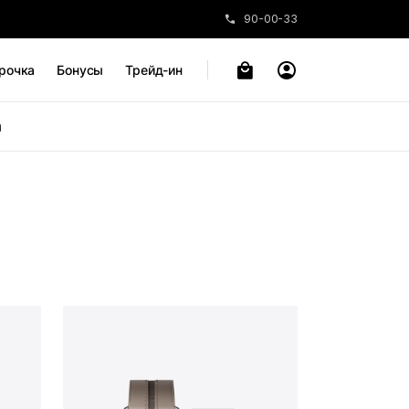
90-00-33
рочка
Бонусы
Трейд-ин
ы