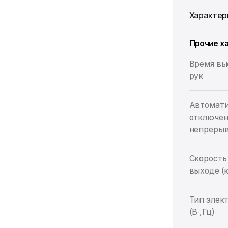
Характер
Прочие х
Время в
рук
Автомати
отключен
непрерыв
Скорость
выходе (
Тип элек
(В ,Гц)