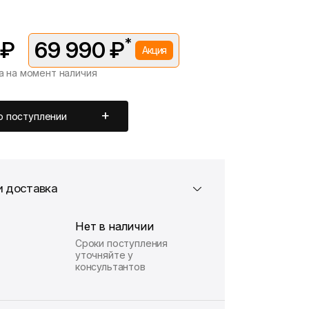
*
 ₽
69 990 ₽
Акция
а на момент наличия
вляется в рамках временной акции.
 —
75 990 ₽
. Подробности уточняйте у консультантов.
о поступлении
и доставка
Нет в наличии
Сроки поступления
уточняйте у
консультантов