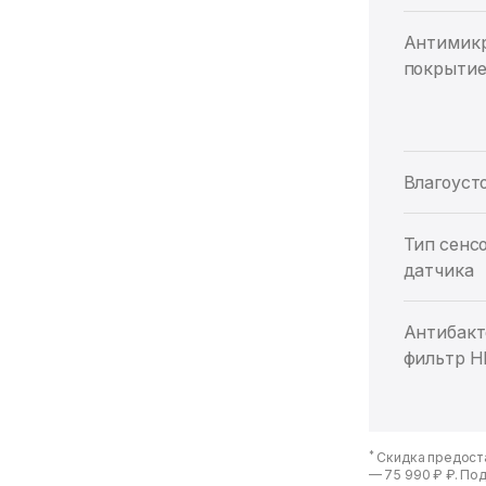
Антимик
покрыти
Влагоуст
Тип сенс
датчика
Антибак
фильтр 
*
Скидка предоста
—
75 990 ₽ ₽
. По