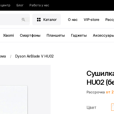
 центр
Блог
Работа у нас
Каталог
О нас
VIP-store
Расс
Xiaomi
Смартфоны
Планшеты
Гаджеты
Аксессуар
ома
Dyson AirBlade V HU02
Сушилка 
HU02 (б
Рассрочка
от 2
Цвет