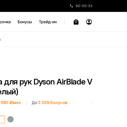
90-00-33
рочка
Бонусы
Трейд-ин
ы
для рук Dyson AirBlade V
елый)
 090 ₽/мес
До
3 039
бонусов