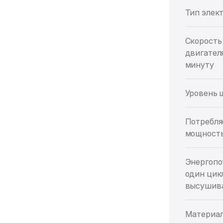
Тип элек
Скорость
двигателя
минуту
Уровень 
Потребля
мощность
Энергопо
один цик
высушива
Материа