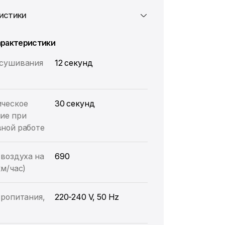
истики
арактеристики
ысушивания
12 секунд
ческое
30 секунд
ие при
ной работе
 воздуха на
690
км/час)
тропитания,
220-240 V, 50 Hz