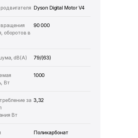
тродвигателя
Dyson Digital Motor V4
 вращения
90 000
, оборотов в
шума, dB(A)
79/(63)
емая
1000
, Вт
требление за
3,32
л
ния Вт
л
Поликарбонат