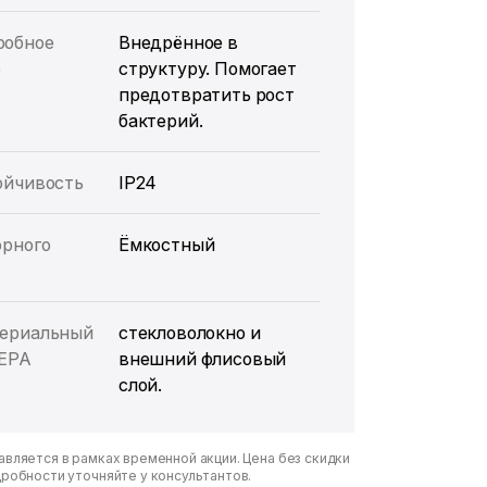
робное
Внедрённое в
е
структуру. Помогает
предотвратить рост
бактерий.
ойчивость
IP24
орного
Ёмкостный
териальный
стекловолокно и
HEPA
внешний флисовый
слой.
вляется в рамках временной акции. Цена без скидки
дробности уточняйте у консультантов.