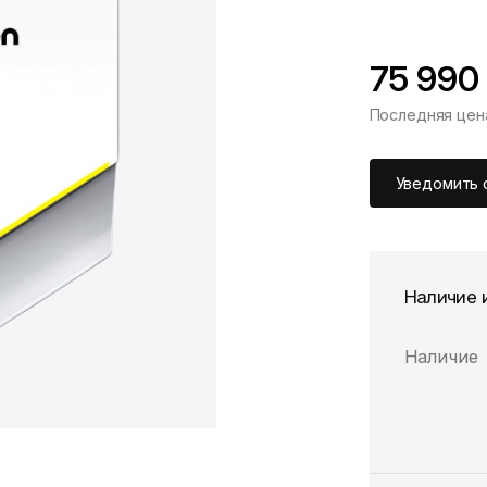
75 990
Последняя цен
*Скидка предоста
Цена без скидки
Уведомить 
Наличие 
Наличие