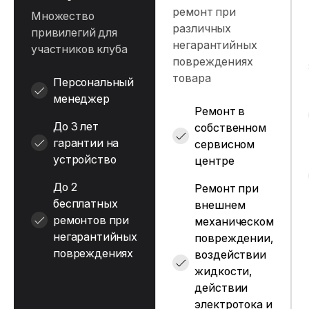
ремонт при
Множество
различных
привилегий для
негарантийных
участников клуба
повреждениях
товара
Персональный
менеджер
Ремонт в
До 3 лет
собственном
гарантии на
сервисном
устройство
центре
До 2
Ремонт при
бесплатных
внешнем
ремонтов при
механическом
негарантийных
повреждении,
повреждениях
воздействии
жидкости,
действии
электротока и