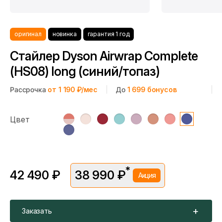
оригинал
новинка
гарантия 1 год
Стайлер Dyson Airwrap Complete
(HS08) long (синий/топаз)
Рассрочка
от 1 190 ₽/мес
До
1 699
бонусов
Цвет
*
42 490 ₽
38 990 ₽
Акция
*Скидка предоставляется в рамках временной акции.
Цена без скидки —
42 490 ₽
. Подробности уточняйте у
консультантов.
Заказать