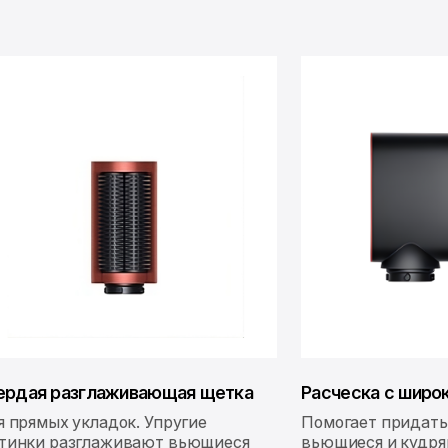
ердая разглаживающая щетка
Расческа с широ
я прямых укладок. Упругие
Помогает придать
тинки разглаживают вьющиеся
вьющиеся и кудря