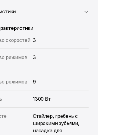
истики
арактеристики
во скоростей
3
во режимов
3
во режимов
9
ь
1300 Вт
кте
Стайлер, гребень с
широкими зубьями,
насадка для