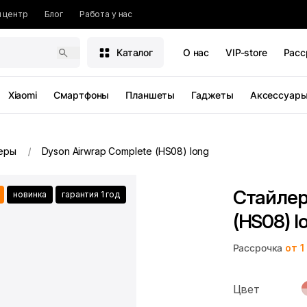
 центр
Блог
Работа у нас
Каталог
О нас
VIP-store
Расс
Xiaomi
Смартфоны
Планшеты
Гаджеты
Аксессуар
еры
Dyson Airwrap Complete (HS08) long
Стайлер
новинка
гарантия 1 год
(HS08) l
Рассрочка
от 1
Цвет