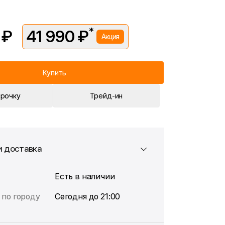
*
 ₽
41 990 ₽
Акция
вляется в рамках временной акции.
 —
45 490 ₽
. Подробности уточняйте у консультантов.
Купить
срочку
Трейд-ин
и доставка
Есть в наличии
 по городу
Сегодня до 21:00