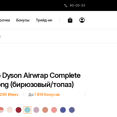
90-00-33
рочка
Бонусы
Трейд-ин
ы
 Dyson Airwrap Complete
ong (бирюзовый/топаз)
 290 ₽/мес
До
1 819
бонусов