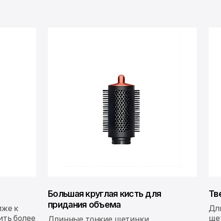
Большая круглая кисть для
Тв
придания объема
иже к
Дл
ить более
ще
Длинные тонкие щетинки