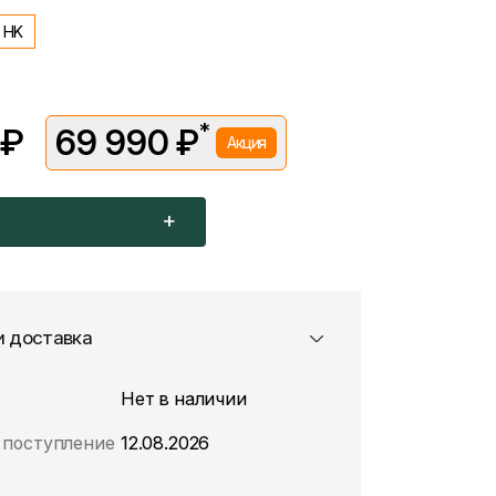
HK
*
 ₽
69 990 ₽
Акция
вляется в рамках временной акции.
 —
75 990 ₽
. Подробности уточняйте у консультантов.
и доставка
Нет в наличии
поступление
12.08.2026