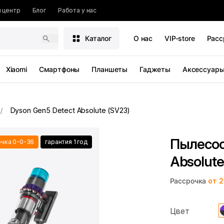
 центр
Блог
Работа у нас
Каталог
О нас
VIP-store
Расс
Xiaomi
Смартфоны
Планшеты
Гаджеты
Аксессуар
Dyson Gen5 Detect Absolute (SV23)
Пылесос
чка 0-0-36
гарантия 1 год
Absolute
Рассрочка
от 2
Цвет