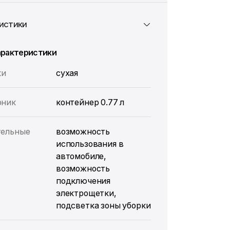
истики
арактеристики
ки
сухая
рник
контейнер 0.77 л
тельные
возможность
использования в
автомобиле,
возможность
подключения
электрощетки,
подсветка зоны уборки