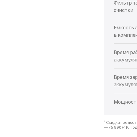
Фильтр т
очистки
Емкость 
в компле
Время ра
аккумуля
Время за
аккумуля
Мощность
*
Скидка предоста
—
75 990 ₽ ₽
. По