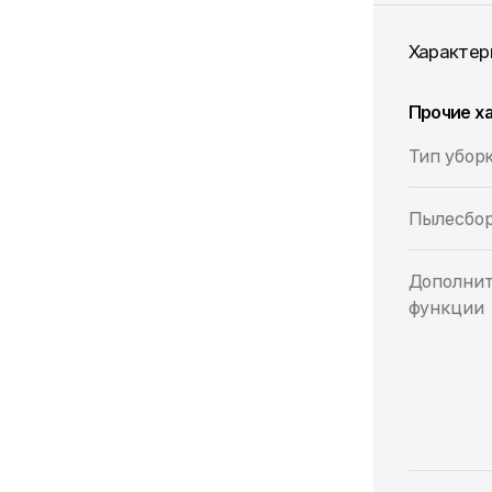
Характер
Прочие х
Тип убор
Пылесбо
Дополни
функции