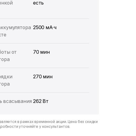
онкой
есть
аккумулятора
2500 мА·ч
кте
боты от
70 мин
тора
рядки
270 мин
тора
 всасывания
262 Вт
вляется в рамках временной акции. Цена без скидки
дробности уточняйте у консультантов.