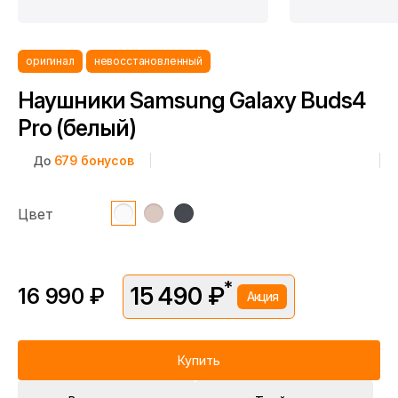
оригинал
невосстановленный
Наушники Samsung Galaxy Buds4
Pro (белый)
До
679
бонусов
Цвет
*
15 490 ₽
16 990 ₽
Акция
*Скидка предоставляется в рамках временной акции.
Цена без скидки —
16 990 ₽
. Подробности уточняйте у
консультантов.
Купить