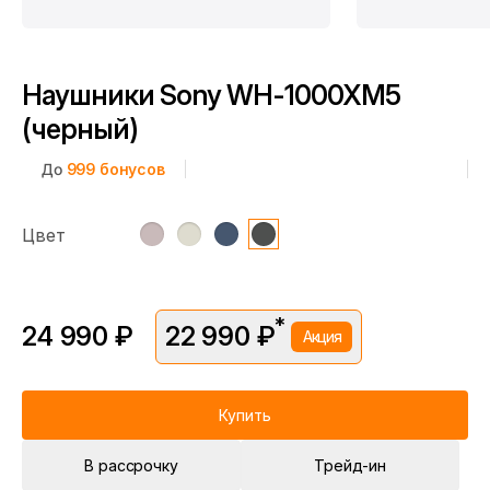
Наушники Sony WH-1000XM5
(черный)
До
999
бонусов
Цвет
*
24 990 ₽
22 990 ₽
Акция
*Скидка предоставляется в рамках временной акции.
Цена без скидки —
24 990 ₽
. Подробности уточняйте у
консультантов.
Купить
В рассрочку
Трейд-ин