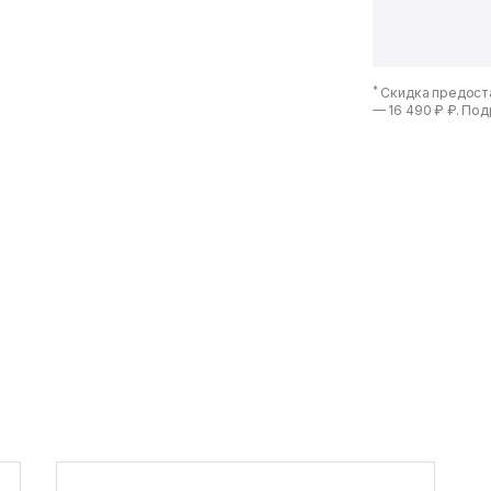
*
Скидка предоста
—
16 490 ₽ ₽
. По