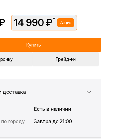
*
 ₽
14 990 ₽
Акция
вляется в рамках временной акции.
 —
16 490 ₽
. Подробности уточняйте у консультантов.
Купить
срочку
Трейд-ин
и доставка
Есть в наличии
 по городу
Завтра до 21:00