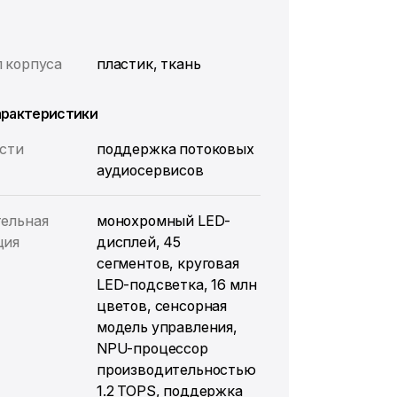
л
 корпуса
пластик, ткань
арактеристики
сти
поддержка потоковых
аудиосервисов
ельная
монохромный LED-
ция
дисплей, 45
сегментов, круговая
LED-подсветка, 16 млн
цветов, сенсорная
модель управления,
NPU-процессор
производительностью
1.2 TOPS, поддержка