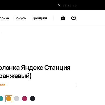
90-00-33
рочка
Бонусы
Трейд-ин
ы
олонка Яндекс Станция
ранжевый)
сов