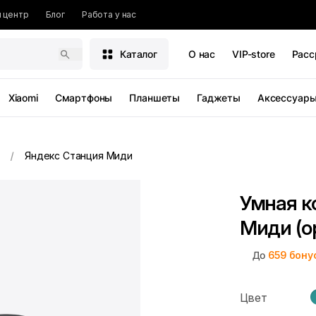
 центр
Блог
Работа у нас
Каталог
О нас
VIP-store
Расс
Xiaomi
Смартфоны
Планшеты
Гаджеты
Аксессуар
Яндекс Станция Миди
Умная к
Миди (о
До
659
бону
Цвет