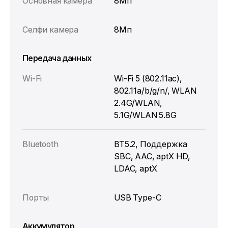
Основная камера
8Мп
Селфи камера
8Мп
Передача данных
Wi-Fi
Wi-Fi 5 (802.11ac),
802.11a/b/g/n/, WLAN
2.4G/WLAN,
5.1G/WLAN 5.8G
Bluetooth
BT5.2, Поддержка
SBC, AAC, aptX HD,
LDAC, aptX
Порты
USB Type-C
Аккумулятор