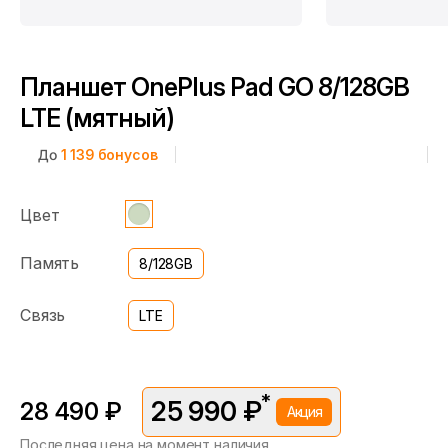
Планшет OnePlus Pad GO 8/128GB
LTE (мятный)
До
1 139
бонусов
Цвет
Память
8/128GB
Связь
LTE
*
25 990 ₽
28 490 ₽
Акция
Последняя цена на момент наличия
*Скидка предоставляется в рамках временной акции.