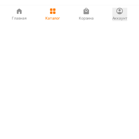
Главная
Каталог
Корзина
Аккаунт
Интернет магазин
90-00-33
Сервисный центр
90-33-00
Если вас ввели в заблуждение или
обслуживание показалось вам некорректным —
сообщите нам!
Служба поддержки