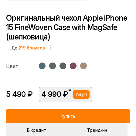
Оригинальный чехол Apple iPhone
15 FineWoven Case with MagSafe
(шелковица)
До
219
бонусов
Цвет
*
5 490 ₽
4 990 ₽
Акция
*Скидка предоставляется в рамках временной акции.
Цена без скидки —
5 490 ₽
. Подробности уточняйте у
консультантов.
Купить
В кредит
Трейд-ин