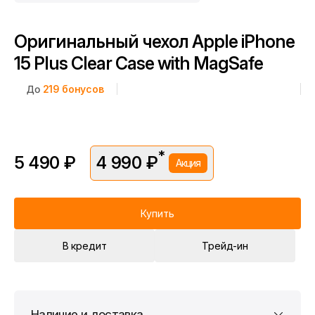
Оригинальный чехол Apple iPhone
15 Plus Clear Case with MagSafe
До
219
бонусов
*
5 490 ₽
4 990 ₽
Акция
*Скидка предоставляется в рамках временной акции.
Цена без скидки —
5 490 ₽
. Подробности уточняйте у
консультантов.
Купить
В кредит
Трейд-ин
Наличие и доставка