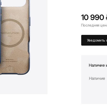
10 990
Последняя цен
*Скидка предоста
Цена без скидки
Уведомить 
Наличие 
Наличие