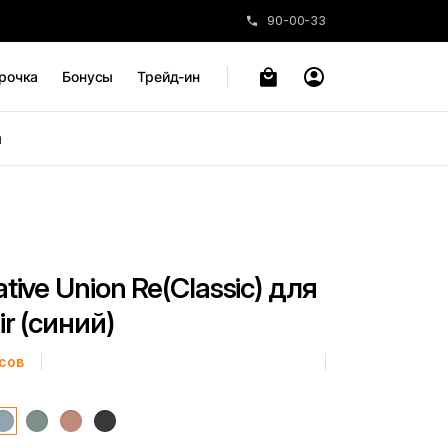
90-00-33
рочка
Бонусы
Трейд-ин
ы
tive Union Re(Classic) для
ir (синий)
сов