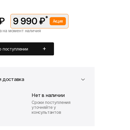
*
 ₽
9 990 ₽
Акция
а на момент наличия
вляется в рамках временной акции.
 —
10 990 ₽
. Подробности уточняйте у консультантов.
о поступлении
и доставка
Нет в наличии
Сроки поступления
уточняйте у
консультантов