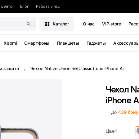
 центр
Блог
Работа у нас
Каталог
О нас
VIP-store
Расс
Xiaomi
Смартфоны
Планшеты
Гаджеты
Аксессуар
и защита
Чехол Native Union Re(Classic) для iPhone Air
Чехол Na
iPhone A
До
439
бону
Цвет