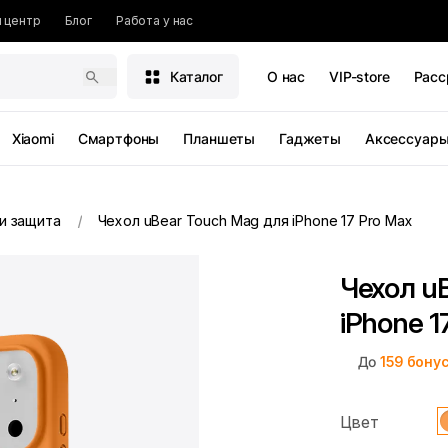
 центр
Блог
Работа у нас
Каталог
О нас
VIP-store
Расс
Xiaomi
Смартфоны
Планшеты
Гаджеты
Аксессуар
и защита
Чехол uBear Touch Mag для iPhone 17 Pro Max
Чехол u
iPhone 1
До
159
бону
Цвет