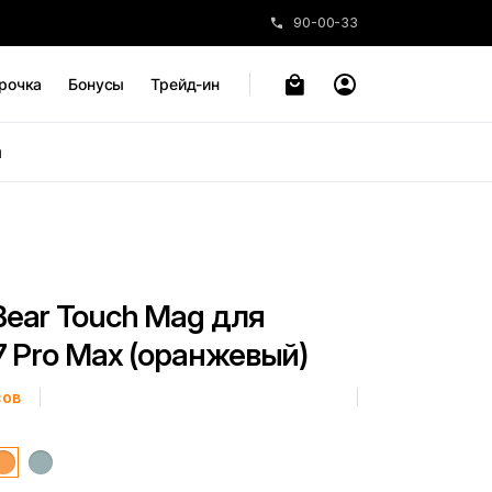
90-00-33
рочка
Бонусы
Трейд-ин
ы
Bear Touch Mag для
7 Pro Max (оранжевый)
сов