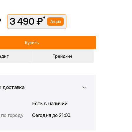
*
₽
3 490 ₽
Акция
вляется в рамках временной акции.
 —
3 990 ₽
. Подробности уточняйте у консультантов.
Купить
едит
Трейд-ин
и доставка
Есть в наличии
 по городу
Сегодня до 21:00