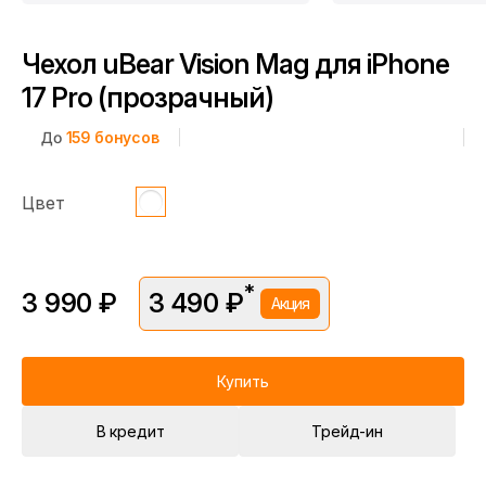
Чехол uBear Vision Mag для iPhone
17 Pro (прозрачный)
До
159
бонусов
Цвет
*
3 990 ₽
3 490 ₽
Акция
*Скидка предоставляется в рамках временной акции.
Цена без скидки —
3 990 ₽
. Подробности уточняйте у
консультантов.
Купить
В кредит
Трейд-ин