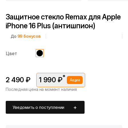
Защитное стекло Remax для Apple
iPhone 16 Plus (антишпион)
До
99
бонусов
Цвет
*
2 490 ₽
1 990 ₽
Акция
Последняя цена на момент наличия
*Скидка предоставляется в рамках временной акции.
Цена без скидки —
2 490 ₽
. Подробности уточняйте у
консультантов.
Уведомить о поступлении