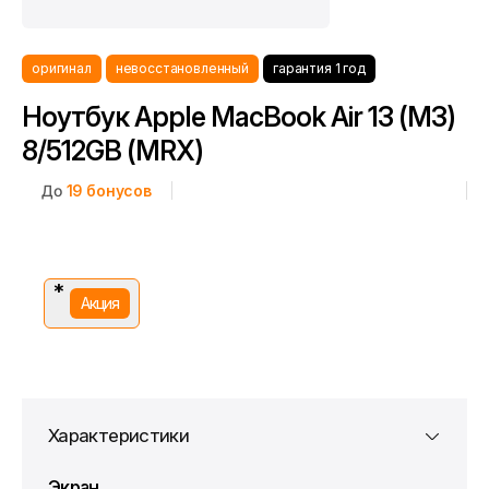
оригинал
невосстановленный
гарантия 1 год
Ноутбук Apple MacBook Air 13 (M3)
8/512GB (MRX)
До
19
бонусов
*
Акция
*Скидка предоставляется в рамках временной акции.
Цена без скидки —
. Подробности уточняйте у консультантов.
Характеристики
Экран