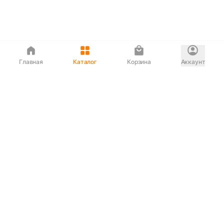
Главная
Каталог
Корзина
Аккаунт
Интернет магазин
90-00-33
Сервисный центр
90-33-00
Если вас ввели в заблуждение или
обслуживание показалось вам некорректным —
сообщите нам!