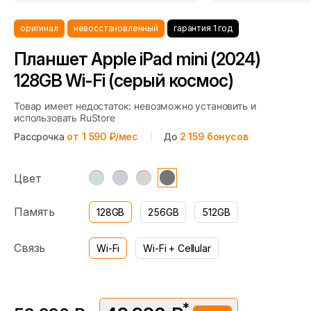
оригинал
невосстановленный
гарантия 1 год
Планшет Apple iPad mini (2024)
128GB Wi-Fi (серый космос)
Товар имеет недостаток: невозможно установить и
использовать RuStore
Рассрочка
от 1 590 ₽/мес
До
2 159
бонусов
Цвет
Память
128GB
256GB
512GB
Связь
Wi-Fi
Wi-Fi + Cellular
*