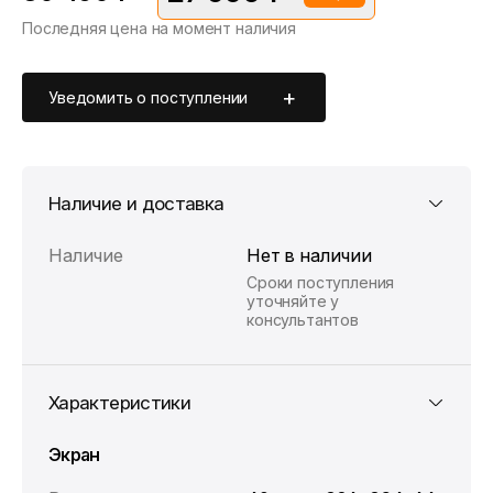
Последняя цена на момент наличия
*Скидка предоставляется в рамках временной акции.
Цена без скидки —
30 490 ₽
. Подробности уточняйте у
консультантов.
Уведомить о поступлении
Наличие и доставка
Наличие
Нет в наличии
Сроки поступления
уточняйте у
консультантов
Характеристики
Экран