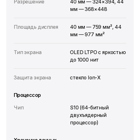
Разрешение
40 мм — 324×394, 44
мм — 368×448
Площадь дисплея
40 мм — 759 мм², 44
мм — 977 мм²
Тип экрана
OLED LTPO с яркостью
до 1000 нит
Защита экрана
стекло Ion‑X
Процессор
Чип
S10 (64‑битный
двухъядерный
процессор)
Хранение данных