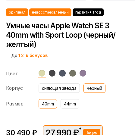
оригинал
невосстановленный
гарантия 1 год
Умные часы Apple Watch SE 3
40mm with Sport Loop (черный/
желтый)
До
1 219
бонусов
Цвет
Корпус
сияющая звезда
черный
Размер
40mm
44mm
*
27 990 ₽
30 490 ₽
Акция