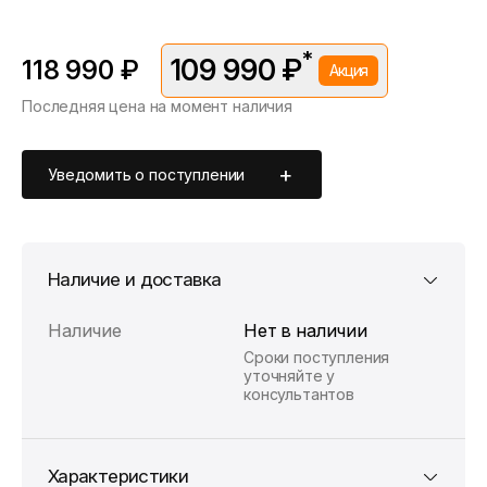
*
109 990 ₽
118 990 ₽
Акция
Последняя цена на момент наличия
*Скидка предоставляется в рамках временной акции.
Цена без скидки —
118 990 ₽
. Подробности уточняйте у
консультантов.
Уведомить о поступлении
Наличие и доставка
Наличие
Нет в наличии
Сроки поступления
уточняйте у
консультантов
Характеристики