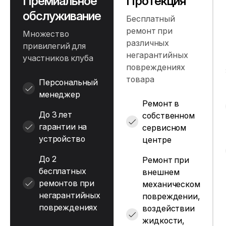
Премиальное
Протекция
обслуживание
Бесплатный
ремонт при
Множество
различных
привилегий для
негарантийных
участников клуба
повреждениях
товара
Персональный
менеджер
Ремонт в
До 3 лет
собственном
гарантии на
сервисном
устройство
центре
До 2
Ремонт при
бесплатных
внешнем
ремонтов при
механическом
негарантийных
повреждении,
повреждениях
воздействии
жидкости,