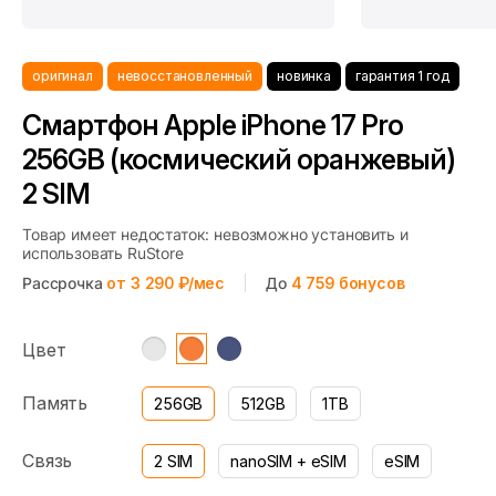
оригинал
невосстановленный
новинка
гарантия 1 год
Смартфон Apple iPhone 17 Pro
256GB (космический оранжевый)
2 SIM
Товар имеет недостаток: невозможно установить и
использовать RuStore
Рассрочка
от 3 290 ₽/мес
До
4 759
бонусов
Цвет
Память
256GB
512GB
1TB
Связь
2 SIM
nanoSIM + eSIM
eSIM