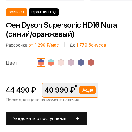
оригинал
гарантия 1 год
Фен Dyson Supersonic HD16 Nural
(синий/оранжевый)
Рассрочка
от 1 290 ₽/мес
До
1 779
бонусов
Цвет
*
44 490 ₽
40 990 ₽
Акция
Последняя цена на момент наличия
*Скидка предоставляется в рамках временной акции.
Цена без скидки —
44 490 ₽
. Подробности уточняйте у
консультантов.
Уведомить о поступлении