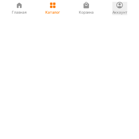
Главная
Каталог
Корзина
Аккаунт
Интернет магазин
90-00-33
Сервисный центр
90-33-00
Если вас ввели в заблуждение или
обслуживание показалось вам некорректным —
сообщите нам!
Служба поддержки