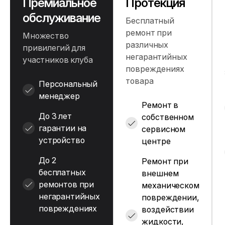
Премиальное
Протекция
обслуживание
Бесплатный
ремонт при
Множество
различных
привилегий для
негарантийных
участников клуба
повреждениях
товара
Персональный
менеджер
Ремонт в
До 3 лет
собственном
гарантии на
сервисном
устройство
центре
До 2
Ремонт при
бесплатных
внешнем
ремонтов при
механическом
негарантийных
повреждении,
повреждениях
воздействии
жидкости,