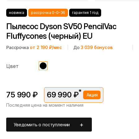
новинка
рассрочка 0-0-36
гарантия 1 год
Пылесос Dyson SV50 PencilVac
Fluffycones (черный) EU
Рассрочка
от 2 190 ₽/мес
До
3 039
бонусов
Цвет
*
75 990 ₽
69 990 ₽
Акция
Последняя цена на момент наличия
*Скидка предоставляется в рамках временной акции.
Цена без скидки —
75 990 ₽
. Подробности уточняйте у
консультантов.
Уведомить о поступлении