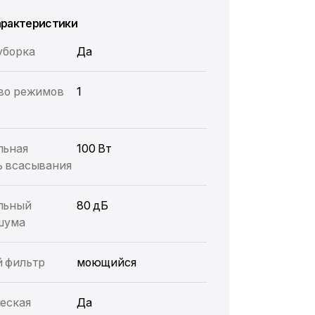
арактеристики
уборка
Да
во режимов
1
льная
100 Вт
 всасывания
льный
80 дБ
шума
 фильтр
моющийся
еская
Да