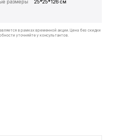
ые размеры
25*25*126 см
вляется в рамках временной акции. Цена без скидки
обности уточняйте у консультантов.