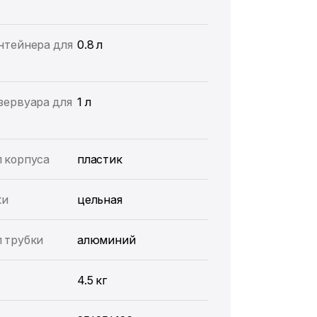
нтейнера для
0.8 л
зервуара для
1 л
 корпуса
пластик
ки
цельная
 трубки
алюминий
4.5 кг