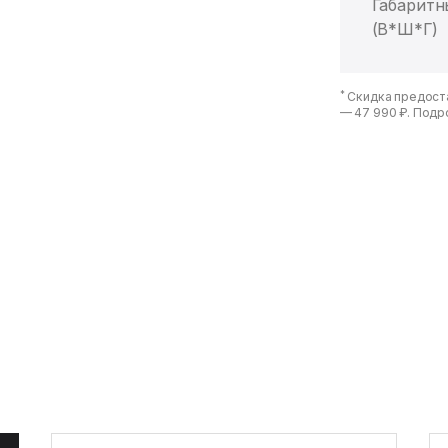
Габаритн
(В*Ш*Г)
*
Скидка предоста
—
47 990 ₽
. Подр