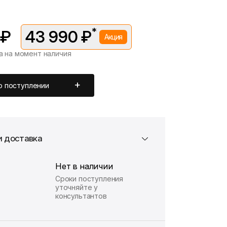
*
 ₽
43 990 ₽
Акция
а на момент наличия
вляется в рамках временной акции.
 —
47 990 ₽
. Подробности уточняйте у консультантов.
о поступлении
и доставка
Нет в наличии
Сроки поступления
уточняйте у
консультантов