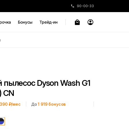
90-00-33
рочка
Бонусы
Трейд-ин
ы
пылесос Dyson Wash G1
) CN
 390 ₽/мес
До
1 919
бонусов