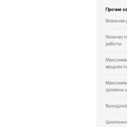
Прочие х
Влажная 
Количест
работы
Максима
мощность
Максима
уровень 
Выходной
Циклонич