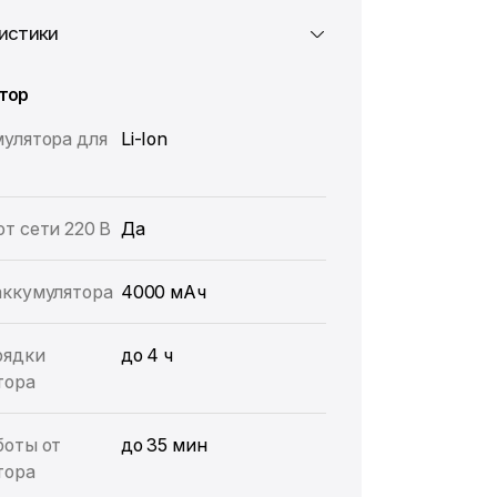
истики
тор
мулятора для
Li-Ion
т сети 220 В
Да
аккумулятора
4000 мАч
рядки
до 4 ч
тора
боты от
до 35 мин
тора