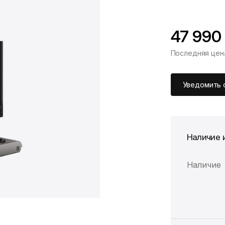
47 990
Последняя цен
*Скидка предоста
Цена без скидки
Уведомить 
Наличие 
Наличие