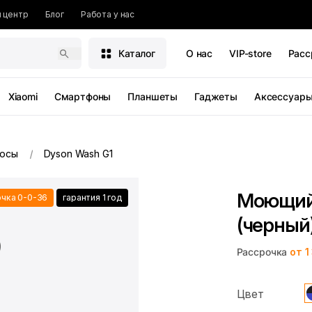
 центр
Блог
Работа у нас
Каталог
О нас
VIP-store
Расс
Xiaomi
Смартфоны
Планшеты
Гаджеты
Аксессуар
осы
Dyson Wash G1
Моющий 
чка 0-0-36
гарантия 1 год
(черный
Рассрочка
от 1
Цвет