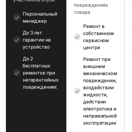
повреждениях
товара
Персональный
менеджер
Ремонт в
До 3 лет
собственном
гарантии на
сервисном
устройство
центре
До 2
Ремонт при
бесплатных
внешнем
ремонтов при
механическом
негарантийных
повреждении,
повреждениях
воздействии
жидкости,
действии
электротока и
неправильной
эксплуатации