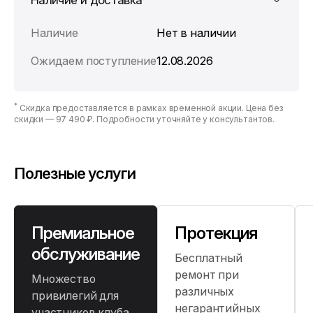
Наличие
Нет в наличии
Ожидаем поступление
12.08.2026
*
Скидка предоставляется в рамках временной акции. Цена без
скидки —
97 490 ₽
. Подробности уточняйте у консультантов.
Полезные услуги
Премиальное
Протекция
обслуживание
Бесплатный
ремонт при
Множество
различных
привилегий для
негарантийных
участников клуба