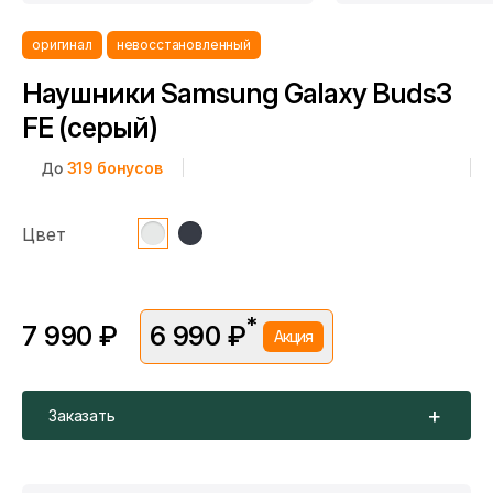
оригинал
невосстановленный
Наушники Samsung Galaxy Buds3
FE (серый)
До
319
бонусов
Цвет
*
7 990 ₽
6 990 ₽
Акция
*Скидка предоставляется в рамках временной акции.
Цена без скидки —
7 990 ₽
. Подробности уточняйте у
консультантов.
Заказать