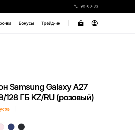
90-00-33
рочка
Бонусы
Трейд-ин
ы
н Samsung Galaxy A27
8/128 ГБ KZ/RU (розовый)
усов