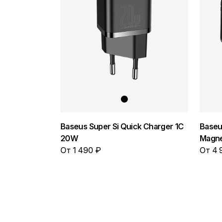
Baseus Super Si Quick Charger 1C
Baseu
20W
Magne
От 1 490 ₽
От 4 