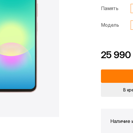
Память
Модель
25 990
*Скидка предоста
Цена без скидки
В кр
Наличие 