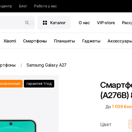
 центр
Блог
Работа у нас
Каталог
О нас
VIP-store
Расс
Xiaomi
Смартфоны
Планшеты
Гаджеты
Аксессуар
ртфоны
Samsung Galaxy A27
Смартфо
ановленный
гарантия 1 год
(A276B) 
До
1 039
бон
Цвет