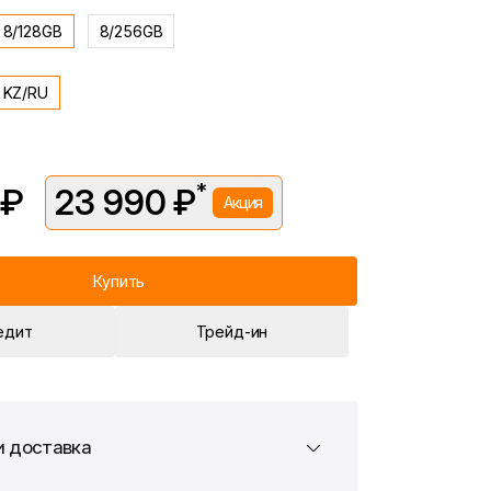
8/128GB
8/256GB
KZ/RU
*
 ₽
23 990 ₽
Акция
вляется в рамках временной акции.
 —
25 990 ₽
. Подробности уточняйте у консультантов.
Купить
едит
Трейд-ин
и доставка