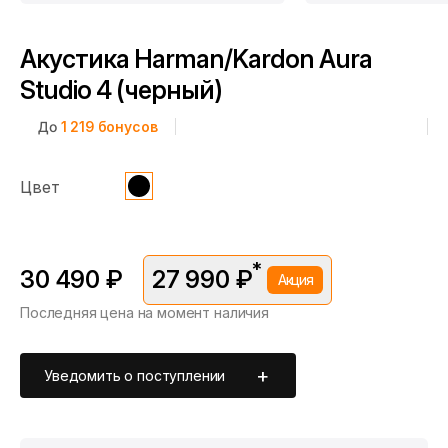
Акустика Harman/Kardon Aura
Studio 4 (черный)
До
1 219
бонусов
Цвет
*
30 490 ₽
27 990 ₽
Акция
Последняя цена на момент наличия
*Скидка предоставляется в рамках временной акции.
Цена без скидки —
30 490 ₽
. Подробности уточняйте у
консультантов.
Уведомить о поступлении