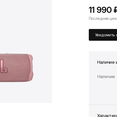
11 990 
Последняя цен
*Скидка предоста
Цена без скидки
Уведомить 
Наличие 
Наличие
Характер