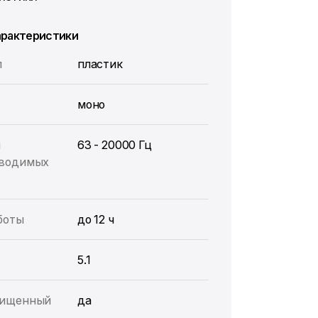
арактеристики
л
пластик
моно
н
63 - 20000 Гц
зводимых
боты
до 12 ч
5.1
щищенный
да