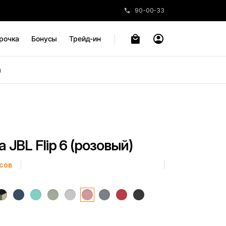
90-00-33
рочка
Бонусы
Трейд-ин
ы
 JBL Flip 6 (розовый)
сов