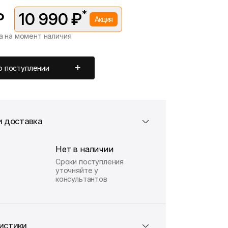
*
₽
10 990 ₽
Акция
а на момент наличия
вляется в рамках временной акции.
 —
11 990 ₽
. Подробности уточняйте у консультантов.
о поступлении
и доставка
Нет в наличии
Сроки поступления
уточняйте у
консультантов
истики