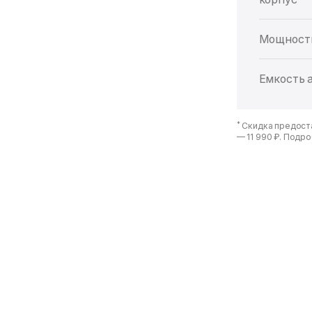
Мощност
Емкость 
*
Скидка предоста
—
11 990 ₽
. Подро