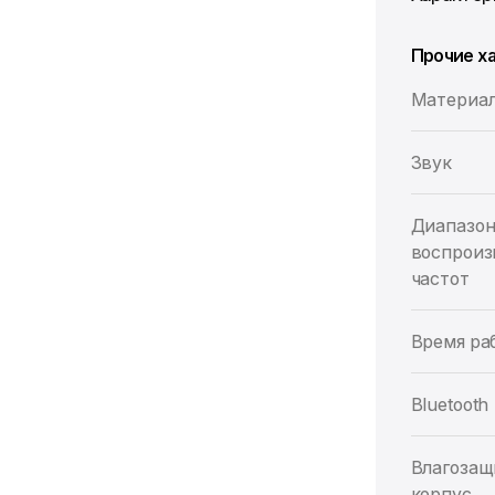
Прочие х
Материа
Звук
Диапазо
воспрои
частот
Время ра
Bluetooth
Влагоза
корпус