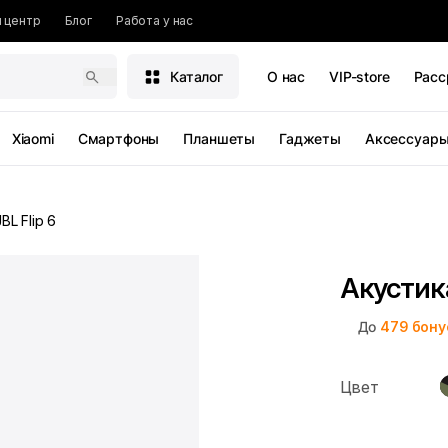
 центр
Блог
Работа у нас
Каталог
О нас
VIP-store
Расс
Xiaomi
Смартфоны
Планшеты
Гаджеты
Аксессуар
JBL Flip 6
Акустика
До
479
бону
Цвет