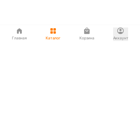
Главная
Каталог
Корзина
Аккаунт
Интернет магазин
90-00-33
Сервисный центр
90-33-00
Если вас ввели в заблуждение или
обслуживание показалось вам некорректным —
сообщите нам!