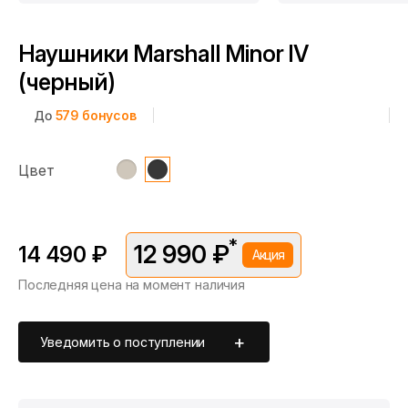
Наушники Marshall Minor IV
(черный)
До
579
бонусов
Цвет
*
12 990 ₽
14 490 ₽
Акция
Последняя цена на момент наличия
*Скидка предоставляется в рамках временной акции.
Цена без скидки —
14 490 ₽
. Подробности уточняйте у
консультантов.
Уведомить о поступлении