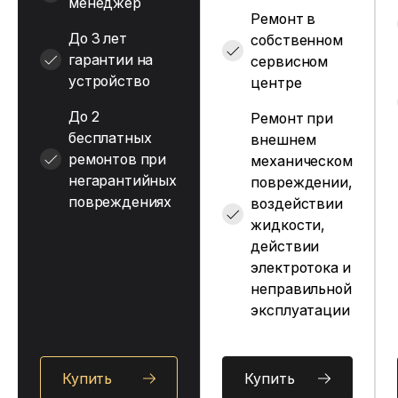
менеджер
Ремонт в
До 3 лет
собственном
гарантии на
сервисном
устройство
центре
До 2
Ремонт при
бесплатных
внешнем
ремонтов при
механическом
негарантийных
повреждении,
повреждениях
воздействии
жидкости,
действии
электротока и
неправильной
эксплуатации
Купить
Купить