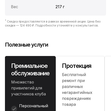
Вес
217 г
*
Скидка предоставляется в рамках временной акции. Цена без
скидки —
124 490 ₽
. Подробности уточняйте у консультантов.
Полезные услуги
Премиальное
Протекция
обслуживание
Бесплатный
ремонт при
Множество
различных
привилегий для
негарантийных
участников клуба
повреждениях
товара
Персональный