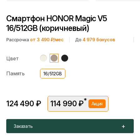
Смартфон HONOR Magic V5
16/512GB (коричневый)
Рассрочка
от 3 490 ₽/мес
До
4 979
бонусов
Цвет
Память
16/512GB
*
124 490 ₽
114 990 ₽
Акция
*Скидка предоставляется в рамках временной акции.
Цена без скидки —
124 490 ₽
. Подробности уточняйте у
консультантов.
Заказать