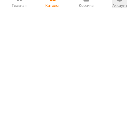
Главная
Каталог
Корзина
Аккаунт
Интернет магазин
90-00-33
Сервисный центр
90-33-00
Если вас ввели в заблуждение или
обслуживание показалось вам некорректным —
сообщите нам!
Служба поддержки