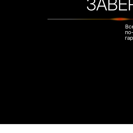
ЗАВЕ
Вс
по
га