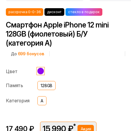
рассрочка 0-0-36
дисконт
стекло в подарок
Смартфон Apple iPhone 12 mini
128GB (фиолетовый) Б/У
(категория А)
До
699
бонусов
Цвет
Память
128GB
Категория
A
*
15 990 ₽
17 490 ₽
Акция