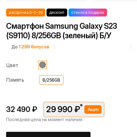
рассрочка 0-0-36
дисконт
стекло в подарок
Смартфон Samsung Galaxy S23
(S9110) 8/256GB (зеленый) Б/У
До
1 299
бонусов
Цвет
Память
8/256GB
*
29 990 ₽
32 490 ₽
Акция
Последняя цена на момент наличия
*Скидка предоставляется в рамках временной акции.
Цена без скидки —
32 490 ₽
. Подробности уточняйте у
консультантов.