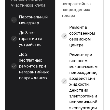
негарантийных
участников клуба
повреждениях
товара
Персональный
менеджер
Ремонт в
До 3 лет
собственном
гарантии на
сервисном
устройство
центре
До 2
Ремонт при
бесплатных
внешнем
ремонтов при
механическом
негарантийных
повреждении,
повреждениях
воздействии
жидкости,
действии
электротока и
неправильной
эксплуатации