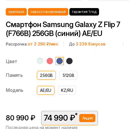
оригинал
невосстановленный
гарантия 1 год
Смартфон Samsung Galaxy Z Flip 7
(F766B) 256GB (синий) AE/EU
Рассрочка
от 2 290 ₽/мес
До
3 239
бонусов
Цвет
Память
256GB
512GB
Модель
AE/EU
KZ/RU
*
74 990 ₽
80 990 ₽
Акция
Последняя цена на момент наличия
*Скидка предоставляется в рамках временной акции.