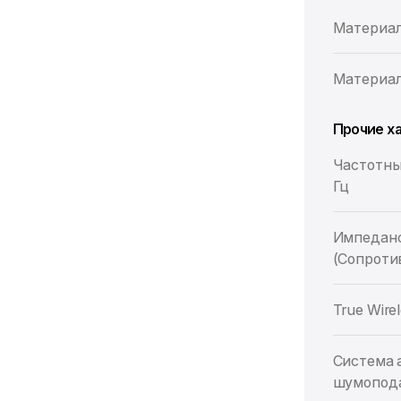
Материа
Материал
Прочие х
Частотны
Гц
Импедан
(Сопроти
True Wirel
Система 
шумопод