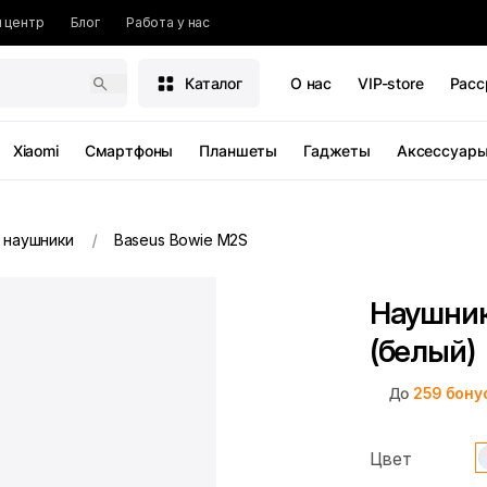
 центр
Блог
Работа у нас
Каталог
О нас
VIP-store
Расс
Xiaomi
Смартфоны
Планшеты
Гаджеты
Аксессуар
 наушники
Baseus Bowie M2S
Наушник
(белый)
До
259
бону
Цвет