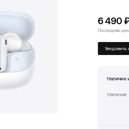
6 490 
Последняя цен
*Скидка предоста
Цена без скидки
Уведомить 
Наличие 
Наличие