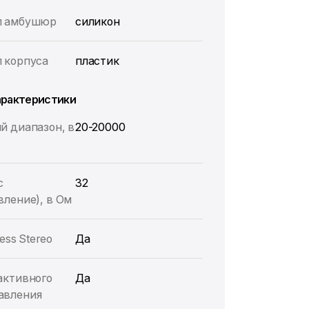
л амбушюр
силикон
 корпуса
пластик
арактеристики
й диапазон, в
20-20000
с
32
вление), в Ом
ess Stereo
Да
активного
Да
авления