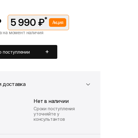
*
₽
5 990 ₽
Акция
а на момент наличия
вляется в рамках временной акции.
 —
6 490 ₽
. Подробности уточняйте у консультантов.
о поступлении
и доставка
Нет в наличии
Сроки поступления
уточняйте у
консультантов