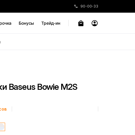
90-00-33
рочка
Бонусы
Трейд-ин
ы
и Baseus Bowie M2S
сов