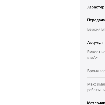
Характер
Передача
Версия Bl
Аккумуля
Емкость 
в мА-ч
Время зар
Максимал
работы, в
Материа