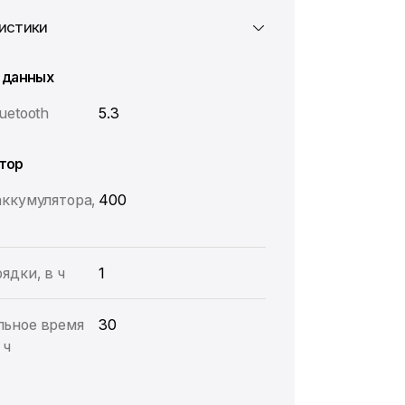
истики
 данных
uetooth
5.3
тор
аккумулятора,
400
ядки, в ч
1
ьное время
30
 ч
л